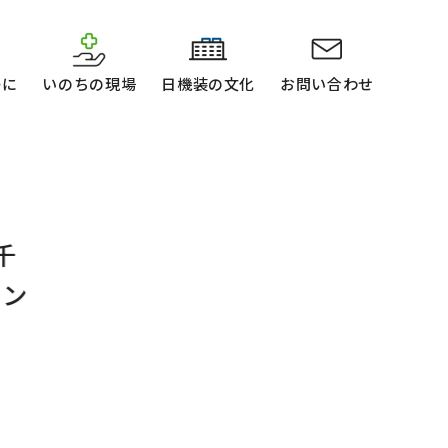
かに
いのちの現場
日機装の文化
お問い合わせ
「治
と日
～