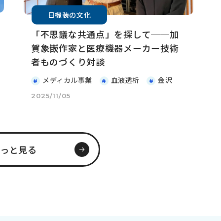
日機装の文化
「不思議な共通点」を探して──加
賀象嵌作家と医療機器メーカー技術
者ものづくり対談
メディカル事業
血液透析
金沢
2025/11/05
もっと見る