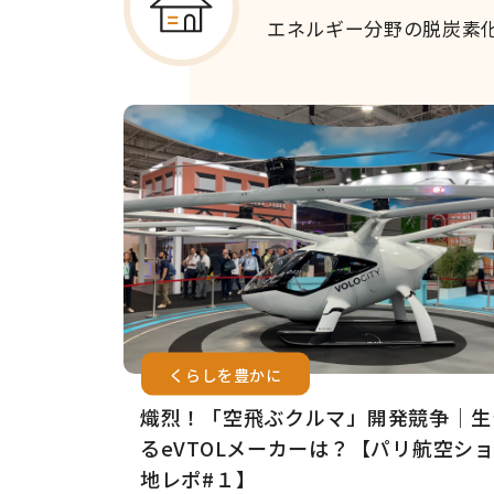
エネルギー分野の脱炭素
くらしを豊かに
熾烈！「空飛ぶクルマ」開発競争│生
るeVTOLメーカーは？【パリ航空シ
地レポ#１】