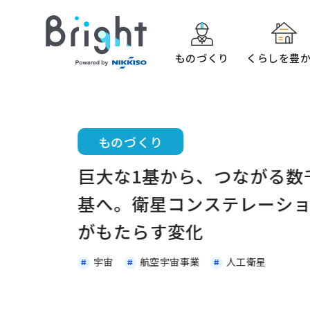
ものづくり
くらしを豊
いのちの現場
CiRA長船先生インタビュー
【後編】 iPS細胞で腎臓を
す」ために～リジェネフロ
機装が拓く再生医療の未来
メディカル事業
バイオ
技術開発
金沢