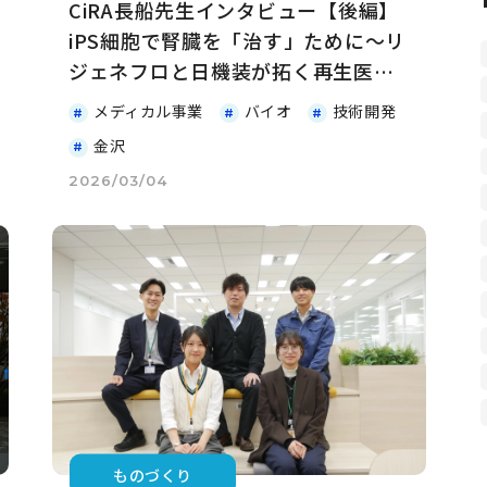
CiRA長船先生インタビュー【後編】
iPS細胞で腎臓を「治す」ために～リ
ジェネフロと日機装が拓く再生医療
の未来～
メディカル事業
バイオ
技術開発
金沢
2026/03/04
ものづくり