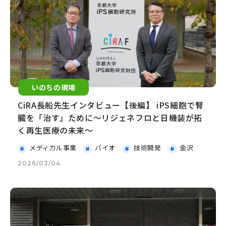
いのちの現場
CiRA長船先生インタビュー【後編】 iPS細胞で腎
臓を「治す」ために～リジェネフロと日機装が拓
く再生医療の未来～
メディカル事業
バイオ
技術開発
金沢
2026/03/04