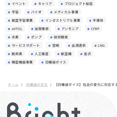
イベント
キャリア
プロジェクト秘話
宇宙
バイオ
メディカル事業
航空宇宙事業
インダストリアル事業
半導体
eVTOL
加賀象嵌
アンモニア
CFRP
水素
ポンプ
技術開発
サービスサポート
宮崎
血液透析
LNG
脱炭素
人工衛星
航空機
金沢
精密機器事業
日機装ボイス
ホーム
日機装の文化
【日機装ボイス】社会の変化に対応す