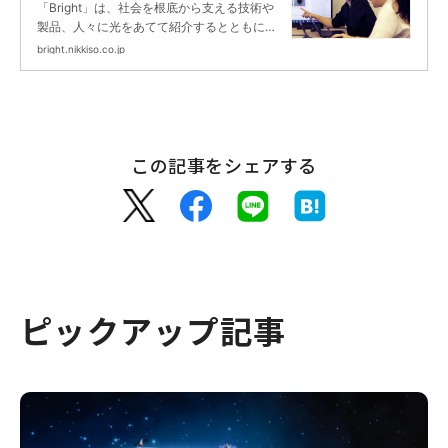
ま伝えたいこと…（後編） ｜
「Bright」は、社会を根底から支える技術や
Bright
製品、人々に光をあてて紹介するとともに、
未来に向けて挑戦する日機装の取り組みを紹
bright.nikkiso.co.jp
介します。
この記事をシェアする
ピックアップ記事