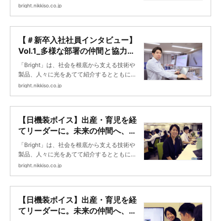
未来に向けて挑戦する日機装の取り組みを紹
bright.nikkiso.co.jp
介します。
【＃新卒入社社員インタビュー】
Vol.1_多様な部署の仲間と協力し
てポンプ設計に臨み、達成感と喜
「Bright」は、社会を根底から支える技術や
びを分かち合う ｜Bright
製品、人々に光をあてて紹介するとともに、
未来に向けて挑戦する日機装の取り組みを紹
bright.nikkiso.co.jp
介します。
【日機装ボイス】出産・育児を経
てリーダーに。未来の仲間へ、い
ま伝えたいこと…（前編） ｜
「Bright」は、社会を根底から支える技術や
Bright
製品、人々に光をあてて紹介するとともに、
未来に向けて挑戦する日機装の取り組みを紹
bright.nikkiso.co.jp
介します。
【日機装ボイス】出産・育児を経
てリーダーに。未来の仲間へ、い