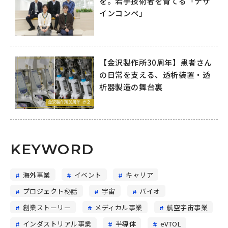
を。若手技術者を育てる「デザ
インコンペ」
【金沢製作所30周年】患者さん
の日常を支える、透析装置・透
析器製造の舞台裏
KEYWORD
海外事業
イベント
キャリア
プロジェクト秘話
宇宙
バイオ
創業ストーリー
メディカル事業
航空宇宙事業
インダストリアル事業
半導体
eVTOL