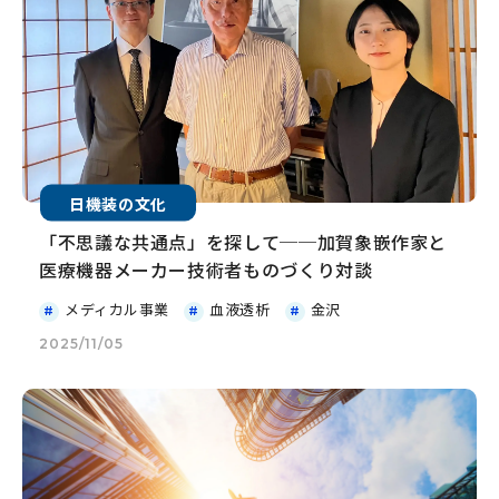
日機装の文化
「不思議な共通点」を探して──加賀象嵌作家と
医療機器メーカー技術者ものづくり対談
メディカル事業
血液透析
金沢
2025/11/05