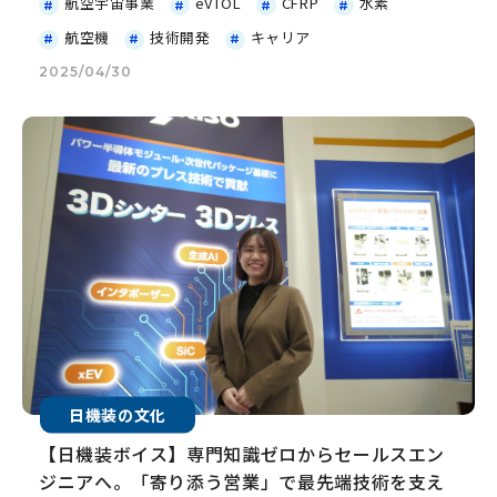
航空宇宙事業
eVTOL
CFRP
水素
航空機
技術開発
キャリア
2025/04/30
日機装の文化
【日機装ボイス】専門知識ゼロからセールスエン
ジニアへ。「寄り添う営業」で最先端技術を支え