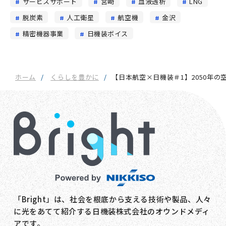
サービスサポート
宮崎
血液透析
LNG
脱炭素
人工衛星
航空機
金沢
精密機器事業
日機装ボイス
ホーム
くらしを豊かに
【日本航空×日機装＃1】2050年の
「Bright」は、社会を根底から支える技術や製品、人々
に光をあてて紹介する日機装株式会社のオウンドメディ
アです。