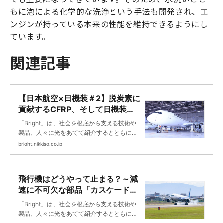
もに泡による化学的な洗浄という手法も開発され、エ
ンジンが持っている本来の性能を維持できるようにし
ています。
関連記事
【日本航空×日機装＃2】脱炭素に
貢献するCFRP、そして日機装に
期待すること ｜Bright
「Bright」は、社会を根底から支える技術や
製品、人々に光をあてて紹介するとともに、
未来に向けて挑戦する日機装の取り組みを紹
bright.nikkiso.co.jp
介します。
飛行機はどうやって止まる？～減
速に不可欠な部品「カスケード」
の秘密～ ｜Bright
「Bright」は、社会を根底から支える技術や
製品、人々に光をあてて紹介するとともに、
未来に向けて挑戦する日機装の取り組みを紹