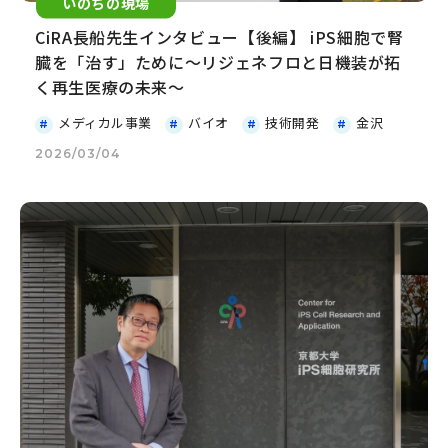
いのちの現場
CiRA長船先生インタビュー【後編】 iPS細胞で腎
臓を「治す」ために～リジェネフロと日機装が拓
く再生医療の未来～
メディカル事業
バイオ
技術開発
金沢
2026/03/04