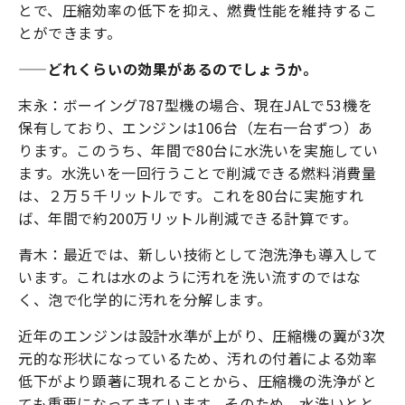
とで、圧縮効率の低下を抑え、燃費性能を維持するこ
とができます。
——どれくらいの効果があるのでしょうか。
末永：ボーイング787型機の場合、現在JALで53機を
保有しており、エンジンは106台（左右一台ずつ）あ
ります。このうち、年間で80台に水洗いを実施してい
ます。水洗いを一回行うことで削減できる燃料消費量
は、２万５千リットルです。これを80台に実施すれ
ば、年間で約200万リットル削減できる計算です。
青木：最近では、新しい技術として泡洗浄も導入して
います。これは水のように汚れを洗い流すのではな
く、泡で化学的に汚れを分解します。
近年のエンジンは設計水準が上がり、圧縮機の翼が3次
元的な形状になっているため、汚れの付着による効率
低下がより顕著に現れることから、圧縮機の洗浄がと
ても重要になってきています。そのため、水洗いとと