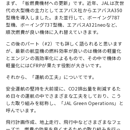
まず、「省燃費機材への更新」です。近年、JALは次世
代の大型機の主力としてエアバス社からエアバスA350
型機を導入しました。また並行して、ボーイング787
型機、ボーイング737型機、エアバスA321neoなど、
順次燃費が良い機体に入れ替えていきます。
この後のパート（#2）でも詳しく語られると思います
が、最新の航空機の燃料効率が良いのは機体の軽量化
とエンジンの高効率化によるもので、その中で機体の
軽量化にはCFRPが果たす役割が大きいです。
それから、「運航の工夫」についてです。
安全運航の堅持を大前提に、CO2排出量を削減するた
め日々の運航の中でさまざまな工夫をしており、こう
した取り組みを総称し、「JAL Green Operations」と
呼んでいます。
飛行計画作成、地上走行、飛行中などさまざまなフェ
ーズで、燃費の効率を良くするための取り組みを行っ