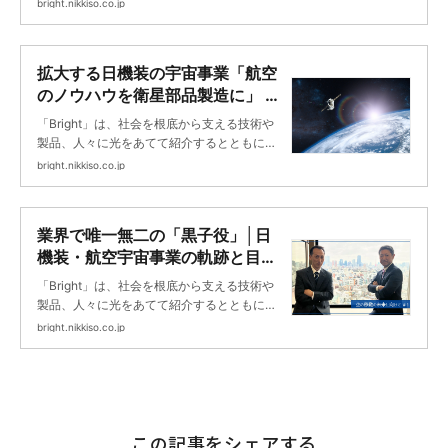
bright.nikkiso.co.jp
介します。
拡大する日機装の宇宙事業「航空
のノウハウを衛星部品製造に」 ｜
Bright
「Bright」は、社会を根底から支える技術や
製品、人々に光をあてて紹介するとともに、
未来に向けて挑戦する日機装の取り組みを紹
bright.nikkiso.co.jp
介します。
業界で唯一無二の「黒子役」│日
機装・航空宇宙事業の軌跡と目指
す先 ｜Bright
「Bright」は、社会を根底から支える技術や
製品、人々に光をあてて紹介するとともに、
未来に向けて挑戦する日機装の取り組みを紹
bright.nikkiso.co.jp
介します。
この記事をシェアする