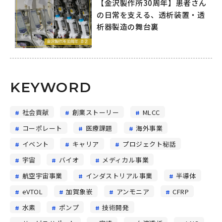
【金沢製作所30周年】患者さん
の日常を支える、透析装置・透
析器製造の舞台裏
KEYWORD
社会貢献
創業ストーリー
MLCC
コーポレート
医療課題
海外事業
イベント
キャリア
プロジェクト秘話
宇宙
バイオ
メディカル事業
航空宇宙事業
インダストリアル事業
半導体
eVTOL
加賀象嵌
アンモニア
CFRP
水素
ポンプ
技術開発