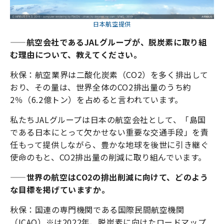
日本航空提供
——航空会社であるJALグループが、脱炭素に取り組
む理由について、教えてください。
秋保：航空業界は二酸化炭素（CO2）を多く排出して
おり、その量は、世界全体のCO2排出量のうち約
2％（6.2億トン）を占めると言われています。
私たちJALグループは日本の航空会社として、「島国
である日本にとって欠かせない重要な交通手段」を責
任もって提供しながら、豊かな地球を後世に引き継ぐ
使命のもと、CO2排出量の削減に取り組んでいます。
——世界の航空はCO2の排出削減に向けて、どのよう
な目標を掲げていますか。
秋保：国連の専門機関である国際民間航空機関
（ICAO）※は2022年、脱炭素に向けたロードマップ