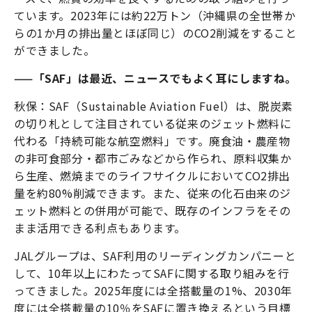
ています。2023年には約22万トン（沖縄県の全世帯か
らの1か月の排出量とほぼ同じ）のCO2削減をすること
ができました。
——「SAF」は最近、ニュースでもよく耳にしますね。
秋保：SAF（Sustainable Aviation Fuel）は、脱炭素
の切り札として注目されている従来のジェット燃料に
代わる「持続可能な航空燃料」です。廃食油・農産物
の非可食部分・都市ごみなどから作られ、原料収集か
ら生産、燃焼までのライフサイクルにおいてCO2排出
量を約80%削減できます。また、従来の化石由来のジ
ェット燃料との併用が可能で、既存のインフラをその
まま活用できる利点もあります。
JALグループは、SAF利用のリーディングカンパニーと
して、10年以上にわたってSAFに関する取り組みを行
ってきました。2025年度には全搭載量の1%、2030年
度には全搭載量の10％をSAFに置き換えるという目標