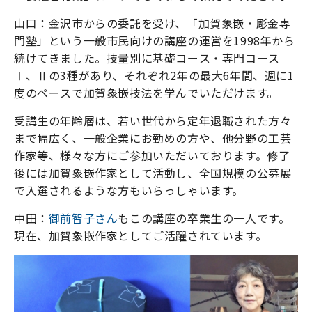
山口：金沢市からの委託を受け、「加賀象嵌・彫金専
門塾」という一般市民向けの講座の運営を1998年から
続けてきました。技量別に基礎コース・専門コース
Ⅰ、Ⅱの3種があり、それぞれ2年の最大6年間、週に1
度のペースで加賀象嵌技法を学んでいただけます。
受講生の年齢層は、若い世代から定年退職された方々
まで幅広く、一般企業にお勤めの方や、他分野の工芸
作家等、様々な方にご参加いただいております。修了
後には加賀象嵌作家として活動し、全国規模の公募展
で入選されるような方もいらっしゃいます。
中田：
御前智子さん
もこの講座の卒業生の一人です。
現在、加賀象嵌作家としてご活躍されています。