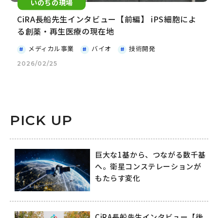
いのちの現場
CiRA長船先生インタビュー【前編】 iPS細胞によ
る創薬・再生医療の現在地
メディカル事業
バイオ
技術開発
2026/02/25
PICK UP
巨大な1基から、つながる数千基
へ。衛星コンステレーションが
もたらす変化
CiRA長船先生インタビュー【後