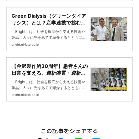
Green Dialysis（グリーンダイア
リシス）とは？産学連携で挑む、
持続可能な透析医療の実現 ｜
「Bright」は、社会を根底から支える技術や
Bright
製品、人々に光をあてて紹介するとともに、
未来に向けて挑戦する日機装の取り組みを紹
bright.nikkiso.co.jp
介します。
【金沢製作所30周年】患者さんの
日常を支える、透析装置・透析器
製造の舞台裏 ｜Bright
「Bright」は、社会を根底から支える技術や
製品、人々に光をあてて紹介するとともに、
未来に向けて挑戦する日機装の取り組みを紹
bright.nikkiso.co.jp
介します。
この記事をシェアする