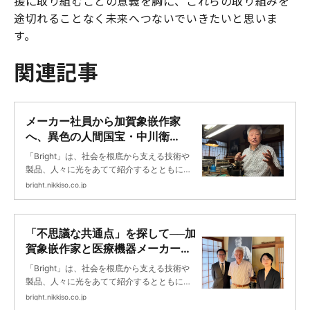
援に取り組むことの意義を胸に、これらの取り組みを
途切れることなく未来へつないでいきたいと思いま
す。
関連記事
メーカー社員から加賀象嵌作家
へ、異色の人間国宝・中川衛
の“ものづくり”論 ｜Bright
「Bright」は、社会を根底から支える技術や
製品、人々に光をあてて紹介するとともに、
未来に向けて挑戦する日機装の取り組みを紹
bright.nikkiso.co.jp
介します。
「不思議な共通点」を探して──加
賀象嵌作家と医療機器メーカー技
術者ものづくり対談 ｜Bright
「Bright」は、社会を根底から支える技術や
製品、人々に光をあてて紹介するとともに、
未来に向けて挑戦する日機装の取り組みを紹
bright.nikkiso.co.jp
介します。