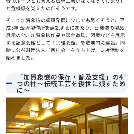
分のルーツとも言える伝統工芸がなくなってしまう」
と危機感を覚えたのだそうです。
そこで加賀象嵌の振興発展に少しでも尽くそうと、平
成5年 金沢製作所を建設するにあたり、日機装の製品
展示の他、加賀象嵌作品や彫金道具、図案などを展示
する記念会館として「宗桂会館」を敷地内に建設。同
時に公益財団法人「宗桂会」を立ち上げ、支援活動を
始めました。
「加賀象嵌の保存・普及支援」の4
つの柱〜伝統工芸を後世に残すため
に〜