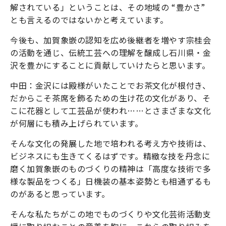
解されている」ということは、その地域の “豊かさ”
とも言えるのではないかと考えています。
今後も、加賀象嵌の認知を広め後継者を増やす宗桂会
の活動を通じ、伝統工芸への理解を醸成し石川県・金
沢を豊かにすることに貢献していけたらと思います。
中田：金沢には殿様がいたことでお茶文化が根付き、
だからこそ茶席を飾るための生け花の文化があり、そ
こに花器として工芸品が使われ……とさまざまな文化
が何層にも積み上げられています。
そんな文化の発展した地で培われる考え方や技術は、
ビジネスにも生きてくるはずです。精緻な技を丹念に
磨く加賀象嵌のものづくりの精神は「高度な技術で多
様な製品をつくる」日機装の基本姿勢とも相通ずるも
のがあると思っています。
そんな私たちがこの地でものづくりや文化芸術活動支