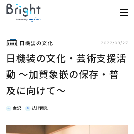
日機装の文化
2022/09/27
日機装の文化・芸術支援活
動 〜加賀象嵌の保存・普
及に向けて〜
金沢
技術開発