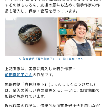
するのはもちろん、支援の意味も込めて若手作家の作
品も購入し、保存・管理を行っています。
左 象嵌香炉「春色無高下」、右 前田真知子さん
上記画像は、実際に購入した若手作家・
前田真知子さん
の作品です。
象嵌香炉「春色無高下」(しゅんしょくこうげなし)
は、金沢の美しい春の景色をモチーフに、加賀象嵌で
加飾が施されています。
現代作家の作品は、伝統的な加賀象嵌技法を用いなが