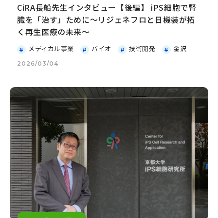
CiRA長船先生インタビュー【後編】 iPS細胞で腎
臓を「治す」ために～リジェネフロと日機装が拓
く再生医療の未来～
メディカル事業
バイオ
技術開発
金沢
2026/03/04