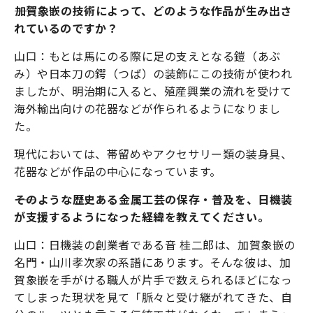
――加賀象嵌の技術によって、どのような作品が生み出さ
れているのですか？
山口：もとは馬にのる際に足の支えとなる鎧（あぶ
み）や日本刀の鍔（つば）の装飾にこの技術が使われ
ましたが、明治期に入ると、殖産興業の流れを受けて
海外輸出向けの花器などが作られるようになりまし
た。
現代においては、帯留めやアクセサリー類の装身具、
花器などが作品の中心になっています。
――そのような歴史ある金属工芸の保存・普及を、日機装
が支援するようになった経緯を教えてください。
山口：日機装の創業者である音 桂二郎は、加賀象嵌の
名門・山川孝次家の系譜にあります。そんな彼は、加
賀象嵌を手がける職人が片手で数えられるほどになっ
てしまった現状を見て「脈々と受け継がれてきた、自