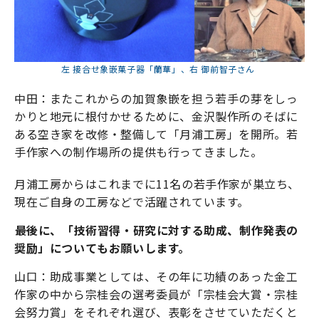
左 接合せ象嵌菓子器「蘭華」、右 御前智子さん
中田：またこれからの加賀象嵌を担う若手の芽をしっ
かりと地元に根付かせるために、金沢製作所のそばに
ある空き家を改修・整備して「月浦工房」を開所。若
手作家への制作場所の提供も行ってきました。
月浦工房からはこれまでに11名の若手作家が巣立ち、
現在ご自身の工房などで活躍されています。
――最後に、「技術習得・研究に対する助成、制作発表の
奨励」についてもお願いします。
山口：助成事業としては、その年に功績のあった金工
作家の中から宗桂会の選考委員が「宗桂会大賞・宗桂
会努力賞」をそれぞれ選び、表彰をさせていただくと