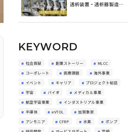
透析装置・透析器製造の
舞台裏
KEYWORD
社会貢献
創業ストーリー
MLCC
コーポレート
医療課題
海外事業
イベント
キャリア
プロジェクト秘話
宇宙
バイオ
メディカル事業
航空宇宙事業
インダストリアル事業
半導体
eVTOL
加賀象嵌
アンモニア
CFRP
水素
ポンプ
テ
技術開発
サービスサポート
宮崎