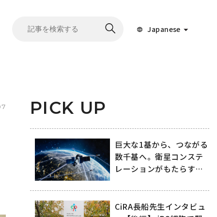
Japanese
PICK UP
07
巨大な1基から、つながる
数千基へ。衛星コンステ
レーションがもたらす変
化
CiRA長船先生インタビュ