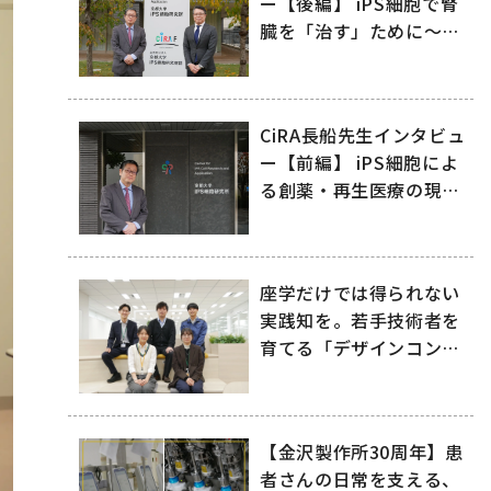
ー【後編】 iPS細胞で腎
臓を「治す」ために～リ
ジェネフロと日機装が拓
く再生医療の未来～
CiRA長船先生インタビュ
ー【前編】 iPS細胞によ
る創薬・再生医療の現在
地
座学だけでは得られない
実践知を。若手技術者を
育てる「デザインコン
ペ」
【金沢製作所30周年】患
者さんの日常を支える、