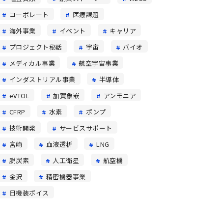
コーポレート
医療課題
海外事業
イベント
キャリア
プロジェクト秘話
宇宙
バイオ
メディカル事業
航空宇宙事業
インダストリアル事業
半導体
eVTOL
加賀象嵌
アンモニア
CFRP
水素
ポンプ
技術開発
サービスサポート
宮崎
血液透析
LNG
脱炭素
人工衛星
航空機
金沢
精密機器事業
日機装ボイス