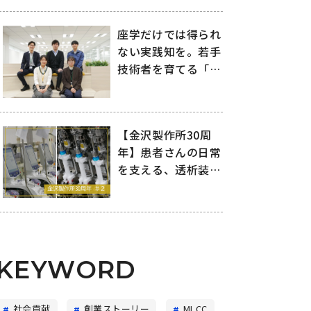
地
座学だけでは得られ
ない実践知を。若手
技術者を育てる「デ
ザインコンペ」
【金沢製作所30周
年】患者さんの日常
を支える、透析装
置・透析器製造の舞
台裏
KEYWORD
社会貢献
創業ストーリー
MLCC