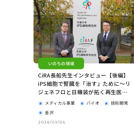
いのちの現場
CiRA長船先生インタビュー【後編】
iPS細胞で腎臓を「治す」ために～リ
ジェネフロと日機装が拓く再生医療
の未来～
メディカル事業
バイオ
技術開発
金沢
2026/03/04