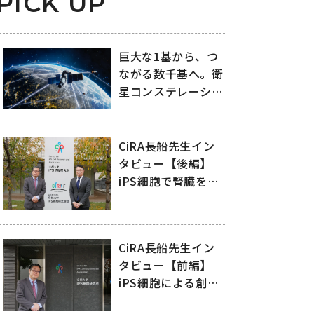
PICK UP
巨大な1基から、つ
ながる数千基へ。衛
星コンステレーショ
ンがもたらす変化
CiRA長船先生イン
タビュー【後編】
iPS細胞で腎臓を
「治す」ために～リ
ジェネフロと日機装
が拓く再生医療の未
CiRA長船先生イン
来～
タビュー【前編】
iPS細胞による創
薬・再生医療の現在