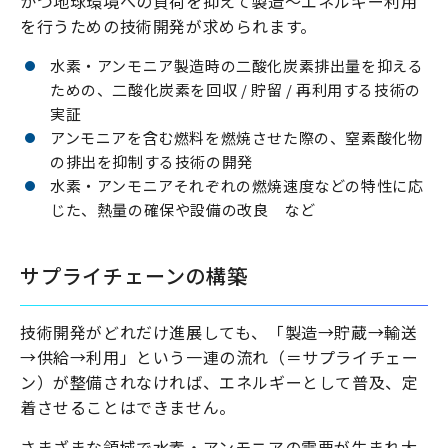
かつ地球環境への負荷を抑えて製造〜エネルギー利用
を行うための技術開発が求められます。
水素・アンモニア製造時の二酸化炭素排出量を抑える
ための、二酸化炭素を回収 / 貯留 / 再利用する技術の
実証
アンモニアを含む燃料を燃焼させた際の、窒素酸化物
の排出を抑制する技術の開発
水素・アンモニアそれぞれの燃焼速度などの特性に応
じた、熱量の確保や設備の改良 など
サプライチェーンの構築
技術開発がどれだけ進展しても、「製造→貯蔵→輸送
→供給→利用」という一連の流れ（＝サプライチェー
ン）が整備されなければ、エネルギーとして普及、定
着させることはできません。
さまざまな領域で水素・アンモニアの需要が生まれ大