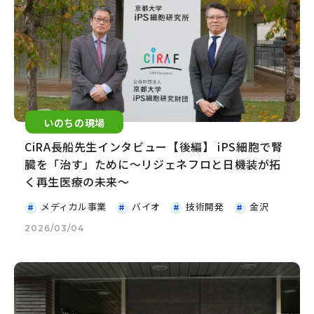
いのちの現場
CiRA長船先生インタビュー【後編】 iPS細胞で腎
臓を「治す」ために～リジェネフロと日機装が拓
く再生医療の未来～
メディカル事業
バイオ
技術開発
金沢
2026/03/04