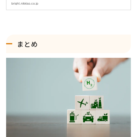
bright.nikkiso.co.jp
まとめ