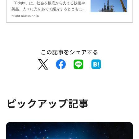
テムの記事６選 ｜Bright
「Bright」は、社会を根底から支える技術や
製品、人々に光をあてて紹介するとともに、
未来に向けて挑戦する日機装の取り組みを紹
bright.nikkiso.co.jp
介します。
この記事をシェアする
ピックアップ記事