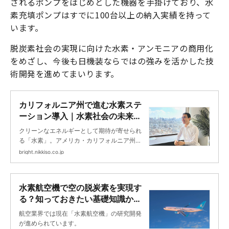
されるポンプをはじめとした機器を手掛けており、水
素充填ポンプはすでに100台以上の納入実績を持って
います。
脱炭素社会の実現に向けた水素・アンモニアの商用化
をめざし、今後も日機装ならではの強みを活かした技
術開発を進めてまいります。
カリフォルニア州で進む水素ステ
ーション導入｜水素社会の未来を
現地からレポート｜Bright
クリーンなエネルギーとして期待が寄せられ
る「水素」。アメリカ・カリフォルニア州で
は、水素ステーションの整備を進んでいま
bright.nikkiso.co.jp
す。今回はカリフォルニア州で5年にわたり
水素関連ビジネスの展開に携わった、村上
水素航空機で空の脱炭素を実現す
る？知っておきたい基礎知識から
開発状況まで｜Bright
航空業界では現在「水素航空機」の研究開発
が進められています。