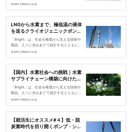
未来に向けて挑戦する日機装の取り組みを紹
bright.nikkiso.co.jp
介します。
LNGから水素まで、極低温の液体
を送るクライオジェニックポンプ
の開発とは ｜Bright
「Bright」は、社会を根底から支える技術や
製品、人々に光をあてて紹介するとともに、
未来に向けて挑戦する日機装の取り組みを紹
bright.nikkiso.co.jp
介します。
【国内】水素社会への挑戦｜水素
サプライチェーン構築に向けた推
進事例 ｜Bright
「Bright」は、社会を根底から支える技術や
製品、人々に光をあてて紹介するとともに、
未来に向けて挑戦する日機装の取り組みを紹
bright.nikkiso.co.jp
介します。
【就活生にオススメ#４】低・脱
炭素時代を切り開くポンプ・シス