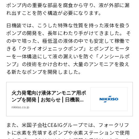
ポンプ内の重要な部品を腐食から守り、液が外部に漏
れ出すことを防ぐ構造が必要になります。
日機装では、こうした特殊な性質を持った液体を扱う
ポンプの開発を、長年にわたり手がけてきました。 そ
の中で培った、極低温の液体の中でも安定して稼働で
きる「クライオジェニックポンプ」とポンプとモータ
ーを一体構造にして液の漏えいを防ぐ「ノンシールポ
ンプ」の技術をかけ合わせ、大量のアンモニアを扱え
る新たなポンプを開発しました。
火力発電向け液体アンモニア用ポ
ンプを開発 | お知らせ | 日機装株
式会社
nikkiso.co.jp
また、米国子会社CE&IGグループでは、フォークリフ
トに水素を充填するポンプや水素ステーションで使用