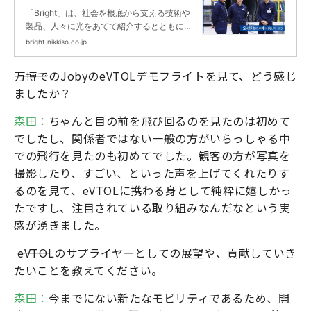
日機装 航空宇宙工場が挑む、空の
「Bright」は、社会を根底から支える技術や
移動への飽くなき挑戦 ｜Bright
製品、人々に光をあてて紹介するとともに、
未来に向けて挑戦する日機装の取り組みを紹
bright.nikkiso.co.jp
介します。
―――万博でのJobyのeVTOLデモフライトを見て、どう感じ
ましたか？
森田：
ちゃんと目の前を飛び回るのを見たのは初めて
でしたし、関係者ではない一般の方がいらっしゃる中
での飛行を見たのも初めてでした。観客の方が写真を
撮影したり、すごい、といった声を上げてくれたりす
るのを見て、eVTOLに携わる身として純粋に嬉しかっ
たですし、注目されている取り組みなんだなという実
感が湧きました。
―――eVTOLのサプライヤーとしての展望や、貢献していき
たいことを教えてください。
森田：
今までにない新たなモビリティであるため、開