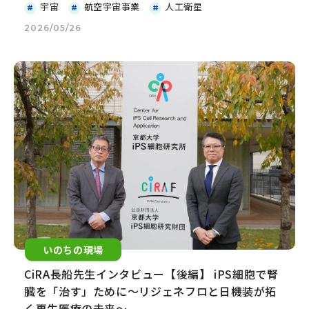
宇宙
航空宇宙事業
人工衛星
2026/05/26
いのちの現場
CiRA長船先生インタビュー【後編】 iPS細胞で腎
臓を「治す」ために～リジェネフロと日機装が拓
く再生医療の未来～