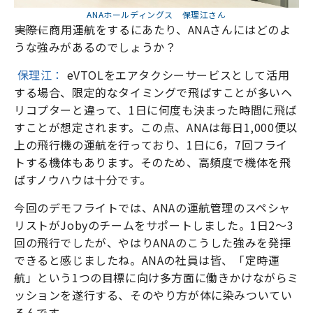
ANAホールディングス 保理江さん
―――実際に商用運航をするにあたり、ANAさんにはどのよ
うな強みがあるのでしょうか？
保理江：
eVTOLをエアタクシーサービスとして活用
する場合、限定的なタイミングで飛ばすことが多いヘ
リコプターと違って、1日に何度も決まった時間に飛ば
すことが想定されます。この点、ANAは毎日1,000便以
上の飛行機の運航を行っており、1日に6，7回フライ
トする機体もあります。そのため、高頻度で機体を飛
ばすノウハウは十分です。
今回のデモフライトでは、ANAの運航管理のスペシャ
リストがJobyのチームをサポートしました。1日2～3
回の飛行でしたが、やはりANAのこうした強みを発揮
できると感じましたね。ANAの社員は皆、「定時運
航」という1つの目標に向け多方面に働きかけながらミ
ッションを遂行する、そのやり方が体に染みついてい
るんです。