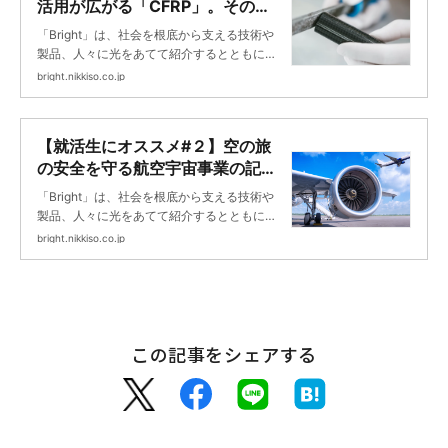
活用が広がる「CFRP」。その成
形方法とは ｜Bright
「Bright」は、社会を根底から支える技術や
製品、人々に光をあてて紹介するとともに、
未来に向けて挑戦する日機装の取り組みを紹
bright.nikkiso.co.jp
介します。
【就活生にオススメ#２】空の旅
の安全を守る航空宇宙事業の記事
５選 ｜Bright
「Bright」は、社会を根底から支える技術や
製品、人々に光をあてて紹介するとともに、
未来に向けて挑戦する日機装の取り組みを紹
bright.nikkiso.co.jp
介します。
この記事をシェアする