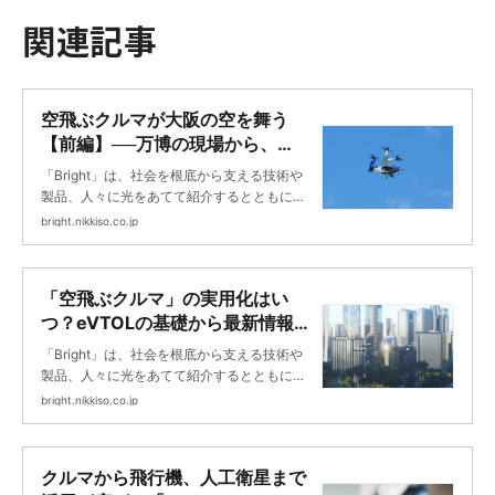
関連記事
空飛ぶクルマが大阪の空を舞う
【前編】──万博の現場から、
ANA×Jobyが語る新たな空のモビ
「Bright」は、社会を根底から支える技術や
リティ ｜Bright
製品、人々に光をあてて紹介するとともに、
未来に向けて挑戦する日機装の取り組みを紹
bright.nikkiso.co.jp
介します。
「空飛ぶクルマ」の実用化はい
つ？eVTOLの基礎から最新情報ま
で徹底解説 ｜Bright
「Bright」は、社会を根底から支える技術や
製品、人々に光をあてて紹介するとともに、
未来に向けて挑戦する日機装の取り組みを紹
bright.nikkiso.co.jp
介します。
クルマから飛行機、人工衛星まで