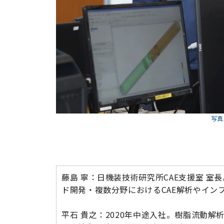
写真
藤島 寧：日機装技術研究所CAE支援室 室
ド開発・複数分野におけるCAE解析やイン
平石 貴之：2020年中途入社。樹脂流動