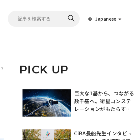
Japanese
PICK UP
03
巨大な1基から、つながる
数千基へ。衛星コンステ
レーションがもたらす変
化
CiRA長船先生インタビュ