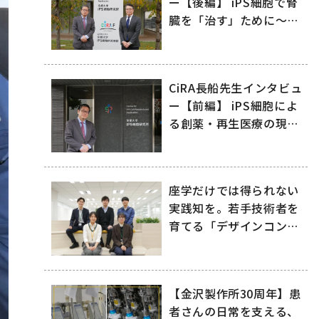
ー【後編】 iPS細胞で腎
臓を「治す」ために～リ
ジェネフロと日機装が拓
く再生医療の未来～
CiRA長船先生インタビュ
ー【前編】 iPS細胞によ
る創薬・再生医療の現在
地
座学だけでは得られない
実践知を。若手技術者を
育てる「デザインコン
ペ」
【金沢製作所30周年】患
者さんの日常を支える、