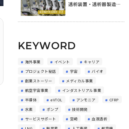
透析装置・透析器製造の
舞台裏
KEYWORD
海外事業
イベント
キャリア
プロジェクト秘話
宇宙
バイオ
創業ストーリー
メディカル事業
航空宇宙事業
インダストリアル事業
半導体
eVTOL
アンモニア
CFRP
水素
ポンプ
技術開発
サービスサポート
宮崎
血液透析
ス
LNG
脱炭素
人工衛星
航空機