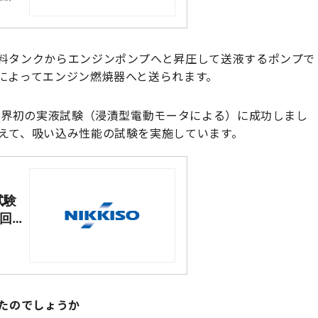
せん。
ノベー
。 こ
業」と
料タンクからエンジンポンプへと昇圧して送液するポンプで
心的
によってエンジン燃焼器へと送られます。
取り組
までを
で世界初の実液試験（浸漬型電動モータによる）に成功しまし
えて、吸い込み性能の試験を実施しています。
試験
回
ったのでしょうか