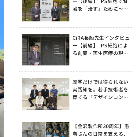
ー【後編】 iPS細胞で腎
臓を「治す」ために～リ
ジェネフロと日機装が拓
く再生医療の未来～
CiRA長船先生インタビュ
ー【前編】 iPS細胞によ
る創薬・再生医療の現在
地
座学だけでは得られない
実践知を。若手技術者を
育てる「デザインコン
ペ」
【金沢製作所30周年】患
者さんの日常を支える、