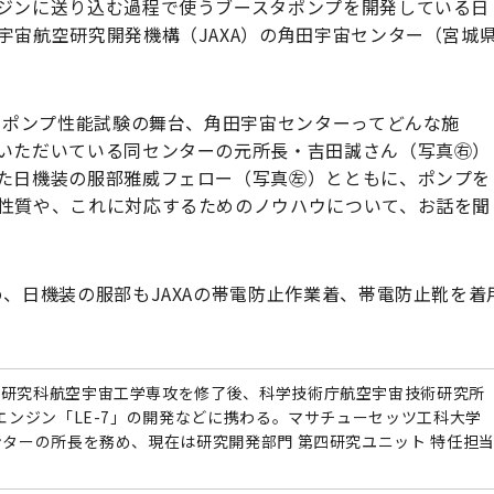
ジンに送り込む過程で使うブースタポンプを開発している日
宇宙航空研究開発機構（JAXA）の角田宇宙センター（宮城
向けポンプ性能試験の舞台、角田宇宙センターってどんな施
いただいている同センターの元所長・吉田誠さん（写真㊨）
た日機装の服部雅威フェロー（写真㊧）とともに、ポンプを
性質や、これに対応するためのノウハウについて、お話を聞
、日機装の服部もJAXAの帯電防止作業着、帯電防止靴を着
系研究科航空宇宙工学専攻を修了後、科学技術庁航空宇宙技術研究所
目エンジン「LE-7」の開発などに携わる。マサチューセッツ工科大学
ンターの所長を務め、現在は研究開発部門 第四研究ユニット 特任担