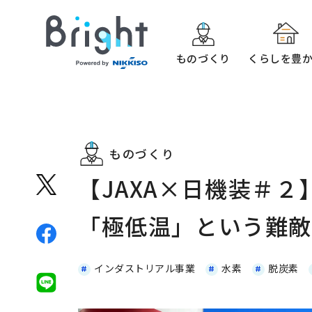
ものづくり
くらしを豊
ものづくり
【JAXA×日機装＃
「極低温」という難
インダストリアル事業
水素
脱炭素