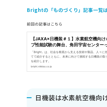
Brightの「ものづくり」記事一覧
前回の記事はこちら
【JAXA×日機装＃１】水素航空機向け
プ性能試験の舞台、角田宇宙センター
どんな施設？ ｜Bright
「Bright」は、社会を根底から支える技術や製品、人々に
てて紹介するとともに、未来に向けて挑戦する日機装の取
を紹介します。
bright.nikkiso.co.jp
日機装は水素航空機向