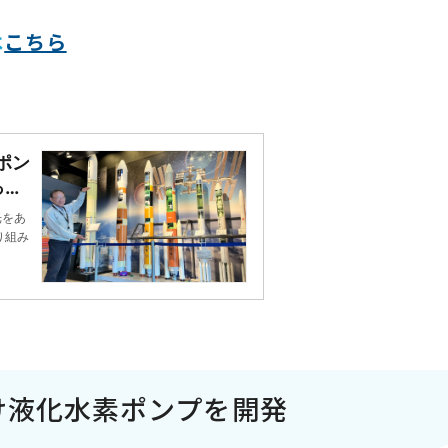
は
こちら
ポン
って
光をあ
り組み
け液化水素ポンプを開発