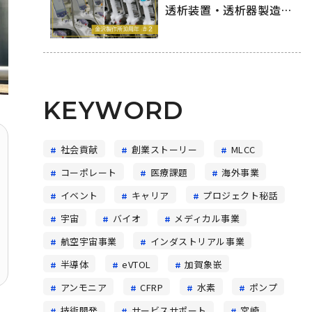
透析装置・透析器製造の
舞台裏
KEYWORD
社会貢献
創業ストーリー
MLCC
コーポレート
医療課題
海外事業
イベント
キャリア
プロジェクト秘話
宇宙
バイオ
メディカル事業
航空宇宙事業
インダストリアル事業
半導体
eVTOL
加賀象嵌
アンモニア
CFRP
水素
ポンプ
技術開発
サービスサポート
宮崎