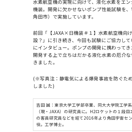
水素航空機の実現に向けて、液化水素をエン
機装。開発に欠かせないポンプ性能試験を、
角田市）で実施しています。
前回「【JAXA×日機装＃１】水素航空機
設？」に引き続き、今回も試験にご協力して
にインタビュー。ポンプの開発に携わってき
開発する上で立ちはだかる液化水素の厄介な
きました。
(※写真注：静電気による爆発事故を防ぐため
しました)
吉田 誠：東京大学工学部卒業、同大大学院工学
（現・JAXA）の研究員に。H2ロケットの１段
の客員研究員などを経て2016年より角田宇宙セ
役。工学博士。