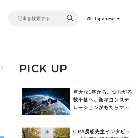
Japanese
PICK UP
09
巨大な1基から、つながる
数千基へ。衛星コンステ
レーションがもたらす変
化
CiRA長船先生インタビュ