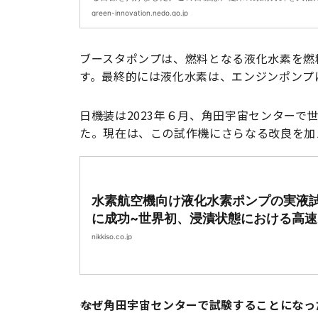
すものであり、並大抵の努力で実現できるものではありま
green-innovation.nedo.go.jp
エネルギー・産業部門の構造転換や、大胆な投資によるイ
ションといった現行の取組を大幅に加速することが必要です
のため、グリーンイノベーション基金事業（以下「基金事
ブースタポンプは、燃料となる液化水素を燃
いう。）により、NEDOに2兆円の基金を造成し、官民で野
す。最終的には液化水素は、エンジンポンプ
かつ具体的な目標を共有した上で、これに経営課題として
む企業等に対して、10年間、研究開発・実証から社会実装
継続して支援します。
日機装は2023年６月、角田宇宙センター
た。現在は、この試作機にさらなる改良を加
水素航空機向け液化水素ポンプの実液
に成功~世界初、浸漬状態における高速
転で~ | お知らせ | 日機装株式会社
nikkiso.co.jp
――なぜ角田宇宙センターで試験することにな