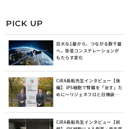
PICK UP
巨大な1基から、つながる数千基
へ。衛星コンステレーションが
もたらす変化
CiRA長船先生インタビュー【後
編】 iPS細胞で腎臓を「治す」た
めに～リジェネフロと日機装が
拓く再生医療の未来～
CiRA長船先生インタビュー【前
編】 iPS細胞による創薬・再生医