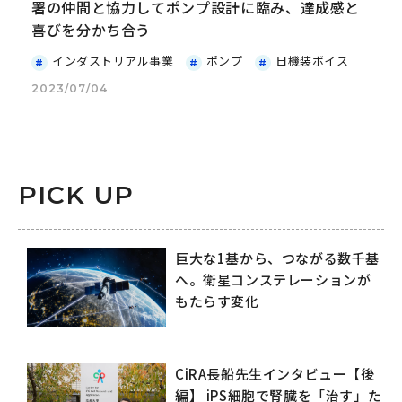
署の仲間と協力してポンプ設計に臨み、達成感と
喜びを分かち合う
インダストリアル事業
ポンプ
日機装ボイス
2023/07/04
PICK UP
巨大な1基から、つながる数千基
へ。衛星コンステレーションが
もたらす変化
CiRA長船先生インタビュー【後
編】 iPS細胞で腎臓を「治す」た