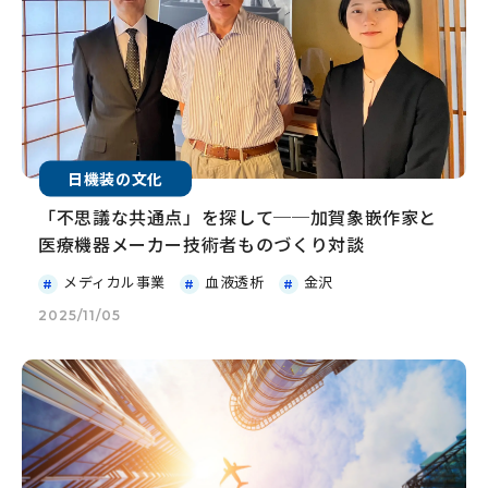
日機装の文化
「不思議な共通点」を探して──加賀象嵌作家と
医療機器メーカー技術者ものづくり対談
メディカル事業
血液透析
金沢
2025/11/05