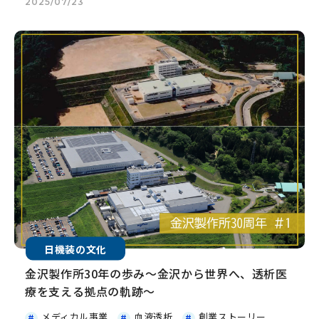
2025/07/23
日機装の文化
金沢製作所30年の歩み～金沢から世界へ、透析医
療を支える拠点の軌跡～
メディカル事業
血液透析
創業ストーリー